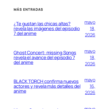
MÁS ENTRADAS
mayo
¿Te gustan las chicas altas?
revela las imágenes del episodio
18,
7 del anime
2026
mayo
Ghost Concert: missing Songs
revela el avance del episodio 7
18,
del anime
2026
mayo
BLACK TORCH confirma nuevos
actores y revela más detalles del
16,
anime
2026
mayo