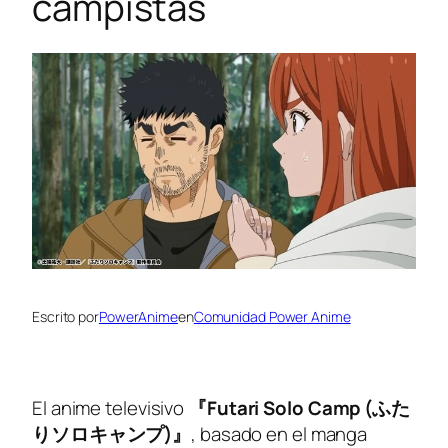
campistas
Escrito por
PowerAnime
en
Comunidad Power Anime
El anime televisivo
『Futari Solo Camp (ふた
りソロキャンプ)』
, basado en el manga