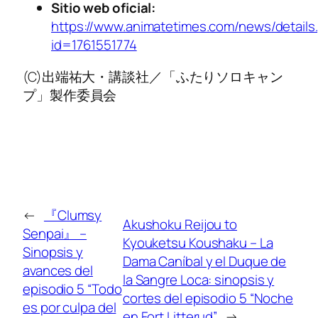
Sitio web oficial:
https://www.animatetimes.com/news/details
id=1761551774
(C)出端祐大・講談社／「ふたりソロキャン
プ」製作委員会
←
『Clumsy
Akushoku Reijou to
Senpai』 –
Kyouketsu Koushaku – La
Sinopsis y
Dama Caníbal y el Duque de
avances del
la Sangre Loca: sinopsis y
episodio 5 “Todo
cortes del episodio 5 “Noche
es por culpa del
en Fort Litterud”
→