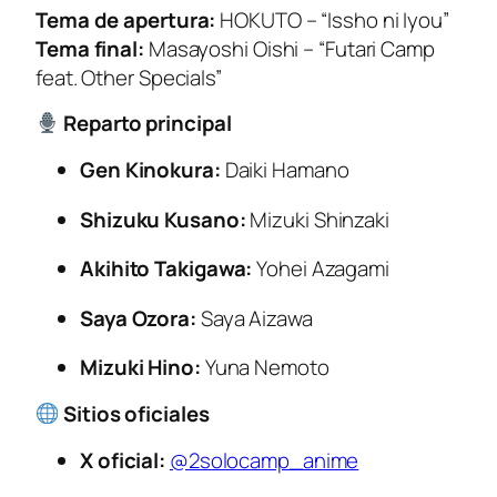
Tema de apertura:
HOKUTO –
“Issho ni Iyou”
Tema final:
Masayoshi Oishi –
“Futari Camp
feat. Other Specials”
Reparto principal
Gen Kinokura:
Daiki Hamano
Shizuku Kusano:
Mizuki Shinzaki
Akihito Takigawa:
Yohei Azagami
Saya Ozora:
Saya Aizawa
Mizuki Hino:
Yuna Nemoto
Sitios oficiales
X oficial:
@2solocamp_anime