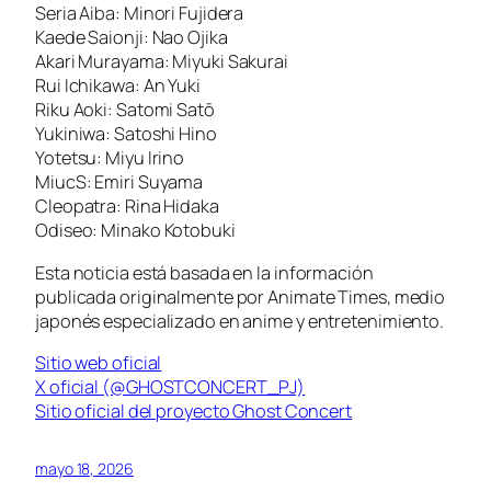
Seria Aiba: Minori Fujidera
Kaede Saionji: Nao Ojika
Akari Murayama: Miyuki Sakurai
Rui Ichikawa: An Yuki
Riku Aoki: Satomi Satō
Yukiniwa: Satoshi Hino
Yotetsu: Miyu Irino
MiucS: Emiri Suyama
Cleopatra: Rina Hidaka
Odiseo: Minako Kotobuki
Esta noticia está basada en la información
publicada originalmente por Animate Times, medio
japonés especializado en anime y entretenimiento.
Sitio web oficial
X oficial (@GHOSTCONCERT_PJ)
Sitio oficial del proyecto Ghost Concert
mayo 18, 2026