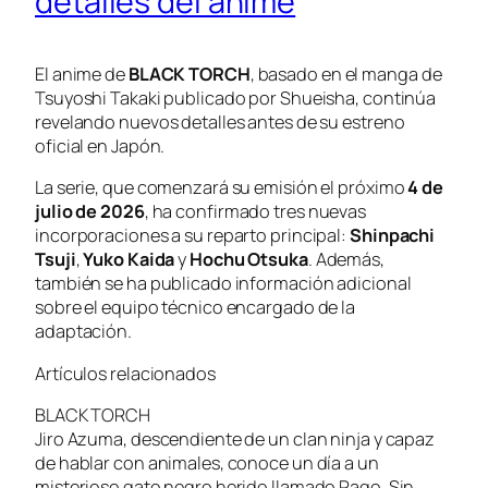
detalles del anime
El anime de
BLACK TORCH
, basado en el manga de
Tsuyoshi Takaki publicado por Shueisha, continúa
revelando nuevos detalles antes de su estreno
oficial en Japón.
La serie, que comenzará su emisión el próximo
4 de
julio de 2026
, ha confirmado tres nuevas
incorporaciones a su reparto principal:
Shinpachi
Tsuji
,
Yuko Kaida
y
Hochu Otsuka
. Además,
también se ha publicado información adicional
sobre el equipo técnico encargado de la
adaptación.
Artículos relacionados
BLACK TORCH
Jiro Azuma, descendiente de un clan ninja y capaz
de hablar con animales, conoce un día a un
misterioso gato negro herido llamado Rago. Sin