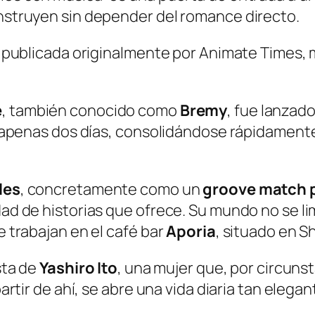
nstruyen sin depender del romance directo.
n publicada originalmente por Animate Times,
e
, también conocido como
Bremy
, fue lanzad
n apenas dos días, consolidándose rápidamente
les
, concretamente como un
groove match p
d de historias que ofrece. Su mundo no se lim
 trabajan en el café bar
Aporia
, situado en S
sta de
Yashiro Ito
, una mujer que, por circun
partir de ahí, se abre una vida diaria tan ele