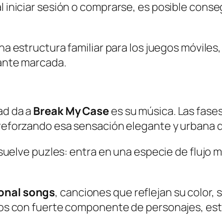
iniciar sesión o comprarse, es posible conseg
una estructura familiar para los juegos móvile
ante marcada.
ad da a
Break My Case
es su música. Las fas
 reforzando esa sensación elegante y urbana q
esuelve puzles: entra en una especie de flujo 
onal songs
, canciones que reflejan su color, 
gos con fuerte componente de personajes, es