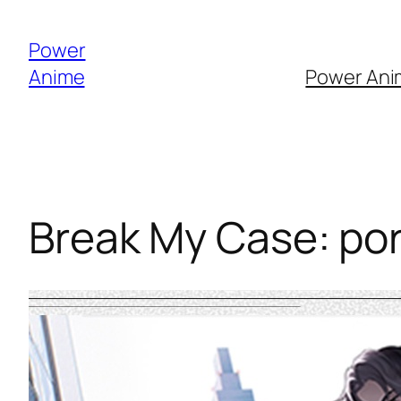
Saltar
al
Power
contenido
Anime
Power Anim
Break My Case: por