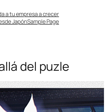
a a tu empresa a crecer
desde Japón
Sample Page
llá del puzle