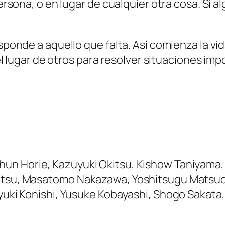
ersona, o en lugar de cualquier otra cosa. Si 
ponde a aquello que falta. Así comienza la vi
el lugar de otros para resolver situaciones imp
un Horie, Kazuyuki Okitsu, Kishow Taniyama, 
tsu, Masatomo Nakazawa, Yoshitsugu Matsuoka
yuki Konishi, Yusuke Kobayashi, Shogo Sakata