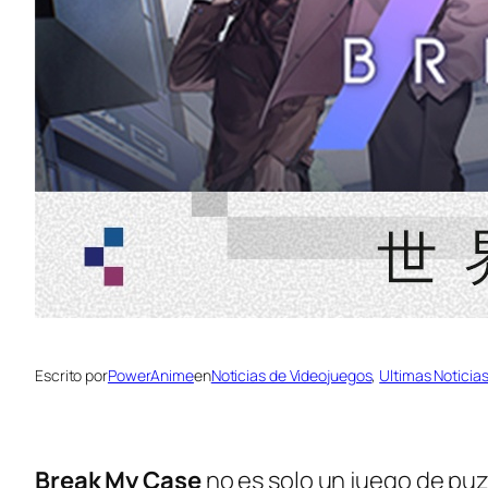
Escrito por
PowerAnime
en
Noticias de Videojuegos
, 
Ultimas Noticia
Break My Case
no es solo un juego de puz