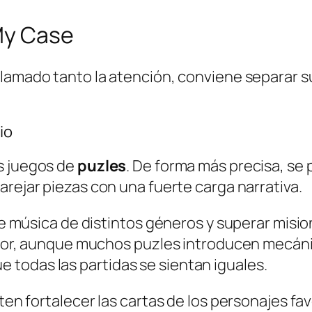
My Case
llamado tanto la atención, conviene separar su
io
s juegos de
puzles
. De forma más precisa, s
rejar piezas con una fuerte carga narrativa.
de música de distintos géneros y superar misi
olor, aunque muchos puzles introducen mecán
que todas las partidas se sientan iguales.
en fortalecer las cartas de los personajes fa