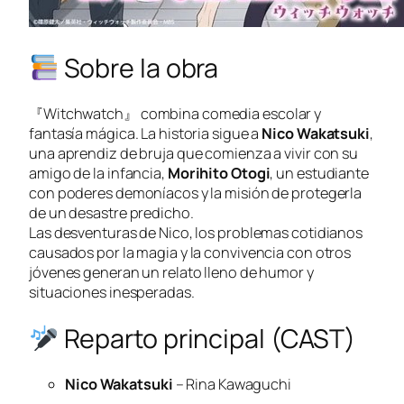
Sobre la obra
『Witchwatch』 combina comedia escolar y
fantasía mágica. La historia sigue a
Nico Wakatsuki
,
una aprendiz de bruja que comienza a vivir con su
amigo de la infancia,
Morihito Otogi
, un estudiante
con poderes demoníacos y la misión de protegerla
de un desastre predicho.
Las desventuras de Nico, los problemas cotidianos
causados por la magia y la convivencia con otros
jóvenes generan un relato lleno de humor y
situaciones inesperadas.
Reparto principal (CAST)
Nico Wakatsuki
– Rina Kawaguchi