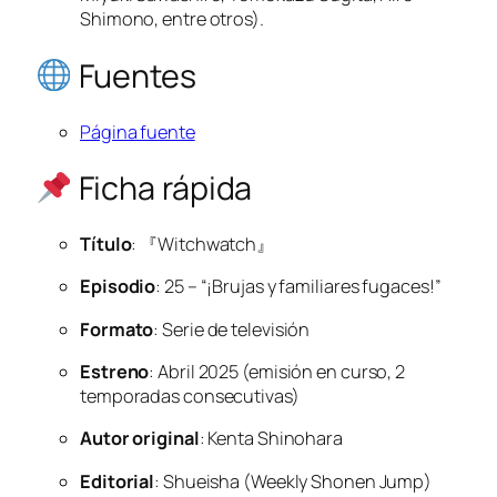
Shimono, entre otros).
Fuentes
Página fuente
Ficha rápida
Título
: 『Witchwatch』
Episodio
: 25 – “¡Brujas y familiares fugaces!”
Formato
: Serie de televisión
Estreno
: Abril 2025 (emisión en curso, 2
temporadas consecutivas)
Autor original
: Kenta Shinohara
Editorial
: Shueisha (
Weekly Shonen Jump
)