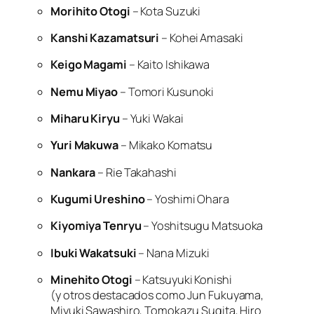
Morihito Otogi
– Kota Suzuki
Kanshi Kazamatsuri
– Kohei Amasaki
Keigo Magami
– Kaito Ishikawa
Nemu Miyao
– Tomori Kusunoki
Miharu Kiryu
– Yuki Wakai
Yuri Makuwa
– Mikako Komatsu
Nankara
– Rie Takahashi
Kugumi Ureshino
– Yoshimi Ohara
Kiyomiya Tenryu
– Yoshitsugu Matsuoka
Ibuki Wakatsuki
– Nana Mizuki
Minehito Otogi
– Katsuyuki Konishi
(y otros destacados como Jun Fukuyama,
Miyuki Sawashiro, Tomokazu Sugita, Hiro