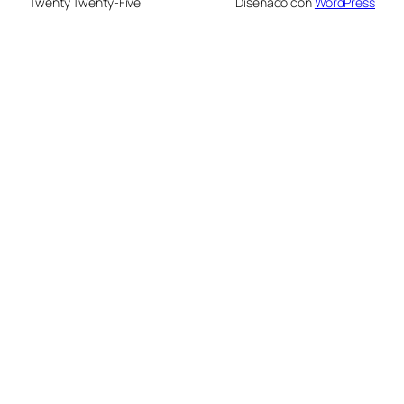
Twenty Twenty-Five
Diseñado con
WordPress