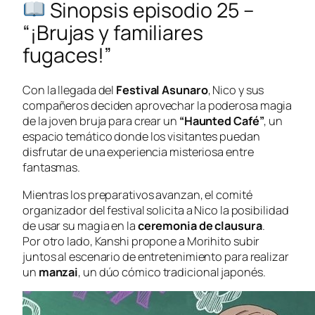
Sinopsis episodio 25 –
“¡Brujas y familiares
fugaces!”
Con la llegada del
Festival Asunaro
, Nico y sus
compañeros deciden aprovechar la poderosa magia
de la joven bruja para crear un
“Haunted Café”
, un
espacio temático donde los visitantes puedan
disfrutar de una experiencia misteriosa entre
fantasmas.
Mientras los preparativos avanzan, el comité
organizador del festival solicita a Nico la posibilidad
de usar su magia en la
ceremonia de clausura
.
Por otro lado, Kanshi propone a Morihito subir
juntos al escenario de entretenimiento para realizar
un
manzai
, un dúo cómico tradicional japonés.