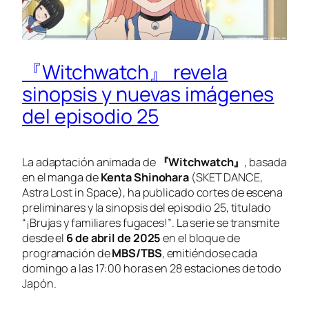
『Witchwatch』 revela
sinopsis y nuevas imágenes
del episodio 25
La adaptación animada de
『Witchwatch』
, basada
en el manga de
Kenta Shinohara
(
SKET DANCE
,
Astra Lost in Space
), ha publicado cortes de escena
preliminares y la sinopsis del episodio 25, titulado
“¡Brujas y familiares fugaces!”
. La serie se transmite
desde el
6 de abril de 2025
en el bloque de
programación de
MBS/TBS
, emitiéndose cada
domingo a las 17:00 horas en 28 estaciones de todo
Japón.