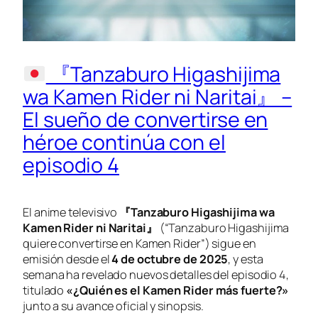
『Tanzaburo Higashijima
wa Kamen Rider ni Naritai』 –
El sueño de convertirse en
héroe continúa con el
episodio 4
El anime televisivo
『Tanzaburo Higashijima wa
Kamen Rider ni Naritai』
(“Tanzaburo Higashijima
quiere convertirse en Kamen Rider”) sigue en
emisión desde el
4 de octubre de 2025
, y esta
semana ha revelado nuevos detalles del episodio 4,
titulado
«¿Quién es el Kamen Rider más fuerte?»
junto a su avance oficial y sinopsis.