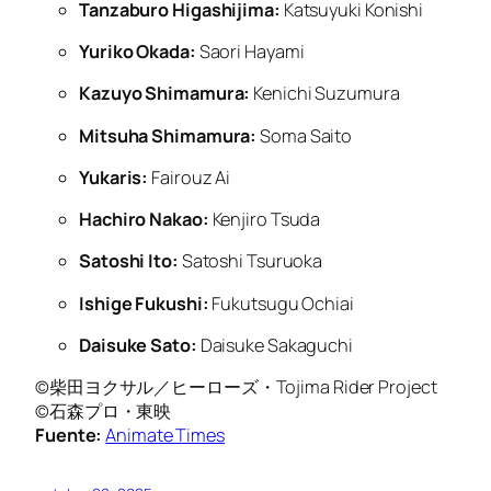
Tanzaburo Higashijima:
Katsuyuki Konishi
Yuriko Okada:
Saori Hayami
Kazuyo Shimamura:
Kenichi Suzumura
Mitsuha Shimamura:
Soma Saito
Yukaris:
Fairouz Ai
Hachiro Nakao:
Kenjiro Tsuda
Satoshi Ito:
Satoshi Tsuruoka
Ishige Fukushi:
Fukutsugu Ochiai
Daisuke Sato:
Daisuke Sakaguchi
©柴田ヨクサル／ヒーローズ・Tojima Rider Project
©石森プロ・東映
Fuente:
Animate Times