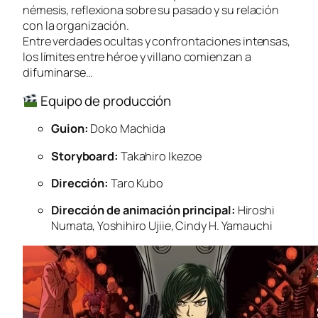
némesis, reflexiona sobre su pasado y su relación
con la organización.
Entre verdades ocultas y confrontaciones intensas,
los límites entre héroe y villano comienzan a
difuminarse…
Equipo de producción
Guion:
Doko Machida
Storyboard:
Takahiro Ikezoe
Dirección:
Taro Kubo
Dirección de animación principal:
Hiroshi
Numata, Yoshihiro Ujiie, Cindy H. Yamauchi