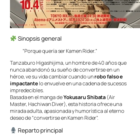
Sinopsis general
“Porque quería ser Kamen Rider.”
Tanzaburo Higashijima, un hombre de 40 años que
nunca abandonó su sueño de convertirse en un
héroe, ve su vida cambiar cuando un
robo falso e
impactante
lo envuelve en una cadena de sucesos
impredecibles.
Basada en el manga de
Yokusaru Shibata
(
Air
Master
,
Hachiwan Diver
), esta historia ofrece una
mirada adulta, apasionada y humorística al eterno
deseo de “convertirse en Kamen Rider”.
Reparto principal