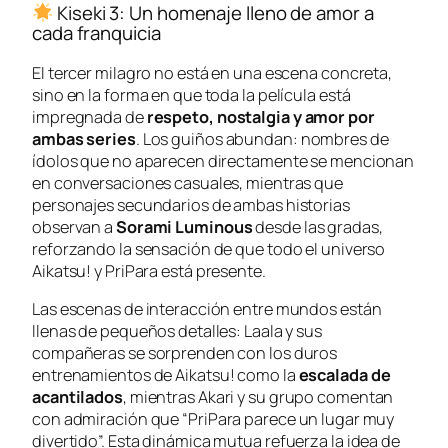
Kiseki 3: Un homenaje lleno de amor a
cada franquicia
El tercer milagro no está en una escena concreta,
sino en la forma en que toda la película está
impregnada de
respeto, nostalgia y amor por
ambas series
. Los guiños abundan: nombres de
ídolos que no aparecen directamente se mencionan
en conversaciones casuales, mientras que
personajes secundarios de ambas historias
observan a
Sorami Luminous
desde las gradas,
reforzando la sensación de que todo el universo
Aikatsu!
y
PriPara
está presente.
Las escenas de interacción entre mundos están
llenas de pequeños detalles: Laala y sus
compañeras se sorprenden con los duros
entrenamientos de
Aikatsu!
como la
escalada de
acantilados
, mientras Akari y su grupo comentan
con admiración que “
PriPara parece un lugar muy
divertido
”. Esta dinámica mutua refuerza la idea de