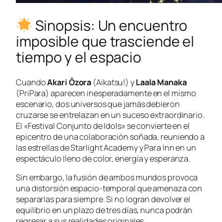
Sinopsis: Un encuentro
imposible que trasciende el
tiempo y el espacio
Cuando
Akari Ōzora
(
Aikatsu!
) y
Laala Manaka
(
PriPara
) aparecen inesperadamente en el mismo
escenario, dos universos que jamás debieron
cruzarse se entrelazan en un suceso extraordinario.
El «Festival Conjunto de Idols» se convierte en el
epicentro de una colaboración soñada, reuniendo a
las estrellas de
Starlight Academy
y
Para Inn
en un
espectáculo lleno de color, energía y esperanza.
Sin embargo, la fusión de ambos mundos provoca
una distorsión espacio-temporal que amenaza con
separarlas para siempre. Si no logran devolver el
equilibrio en un plazo de tres días, nunca podrán
regresar a sus realidades originales.