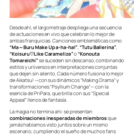
Desde ahí, el largometraje despliega una secuencia
de actuaciones en vivo que celebran lo mejor de
ambas franquicias. Canciones emblemáticas como
“Ma～Buru Make Up a-ha-ha!”
,
“Tutu Ballerina”
,
“Koisuru♡Like Caramelize”
o
“Konouta
Tomareichi”
se suceden sin descanso, combinando
estilos y universos en interpretaciones conjuntas
que dejan sin aliento. Cada número fusiona lo mejor
de
Aikatsu!
—con sus dinámicos “Making Drama” y
transformaciones “Psyllium Change”— con la
esencia de
PriPara
, que brilla con sus “Special
Appeal” llenos de fantasía.
La magia no termina ahí: se presentan
combinaciones inesperadas de miembros
que
jamás habíamos visto juntos sobre un mismo
escenario, cumpliendo el sueño de muchos fans