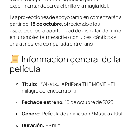
experimentar de cerca el brillo y la magia idol.
Las proyecciones de apoyo también comenzarán a
partir del
18 de octubre
, ofreciendo a los
espectadores la oportunidad de disfrutar del filme
en un ambiente interactivo con luces, cánticos y
una atmósfera compartida entre fans.
Información general de la
película
Título:
『Aikatsu! × PriPara THE MOVIE – El
milagro del encuentro -』
Fecha de estreno:
10 de octubre de 2025
Género:
Película de animación / Música / Idol
Duración:
98 min