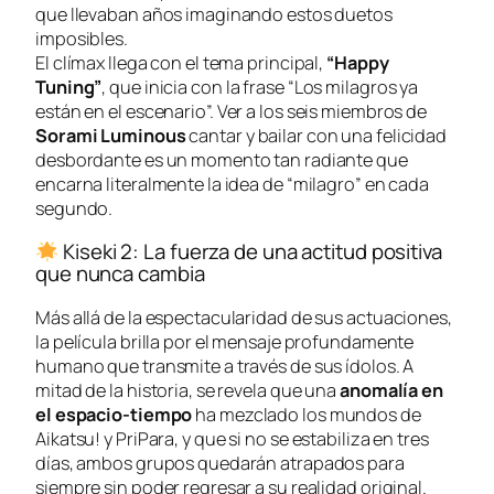
que llevaban años imaginando estos duetos
imposibles.
El clímax llega con el tema principal,
“Happy
Tuning”
, que inicia con la frase “
Los milagros ya
están en el escenario
”. Ver a los seis miembros de
Sorami Luminous
cantar y bailar con una felicidad
desbordante es un momento tan radiante que
encarna literalmente la idea de “milagro” en cada
segundo.
Kiseki 2: La fuerza de una actitud positiva
que nunca cambia
Más allá de la espectacularidad de sus actuaciones,
la película brilla por el mensaje profundamente
humano que transmite a través de sus ídolos. A
mitad de la historia, se revela que una
anomalía en
el espacio-tiempo
ha mezclado los mundos de
Aikatsu!
y
PriPara
, y que si no se estabiliza en tres
días, ambos grupos quedarán atrapados para
siempre sin poder regresar a su realidad original.