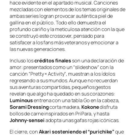
hace evidente en el apartado musical. Canciones
mezcladas con elementos de los temas originales de
ambas series logran provocar auténtica piel de
gallina en el público. Todo ello demuestra el
profundo cariño y la meticulosa atención con la que
se construyó este crossover, pensado para
satisfacer a los fans más veteranos y emocionar a
las nuevas generaciones.
Incluso los
créditos finales
son una declaración de
amor: presentados como un “slideshow” con la
canción
“Pretty × Activity”
, muestran a los ídolos
regresando a sus mundos. Aunque no recuerdan
sus aventuras compartidas, pequeños gestos
revelan que algo ha quedado en sus corazones:
Luminous
entrena con una tabla Go en la cabeza,
Sorami Dressing
corta madera,
Kokone
disfruta
bollos de carne inspirados en
PriPara
, y hasta
Johnny-sensei
adopta unas gafas rojas icónicas.
El cierre, con
Akari sosteniendo el “purichike”
que