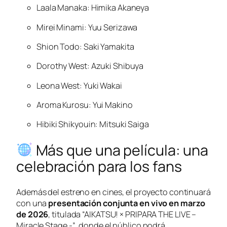
Laala Manaka: Himika Akaneya
Mirei Minami: Yuu Serizawa
Shion Todo: Saki Yamakita
Dorothy West: Azuki Shibuya
Leona West: Yuki Wakai
Aroma Kurosu: Yui Makino
Hibiki Shikyouin: Mitsuki Saiga
Más que una película: una
celebración para los fans
Además del estreno en cines, el proyecto continuará
con una
presentación conjunta en vivo en marzo
de 2026
, titulada
“AIKATSU! × PRIPARA THE LIVE –
Miracle Stage -”
, donde el público podrá