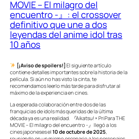
MOVIE – El milagro del
encuentro -』: el crossover
definitivo que une a dos
leyendas del anime idol tras
10 años
[¡Aviso de spoilers!]
El siguiente artículo
contiene detalles importantes sobre la historia de la
película. Si aún no has visto la cinta, te
recomendamos leerlo más tarde para disfrutar al
máximo de la experiencia en cines.
La esperada colaboración entre dos de las
franquicias de idols más queridas de la última
década ya es una realidad.
『Aikatsu! × PriPara THE
MOVIE – El milagro del encuentro -』
llegó a los
cines japoneses el
10 de octubre de 2025
,
reuniendo en un mismo escenario a los personajes