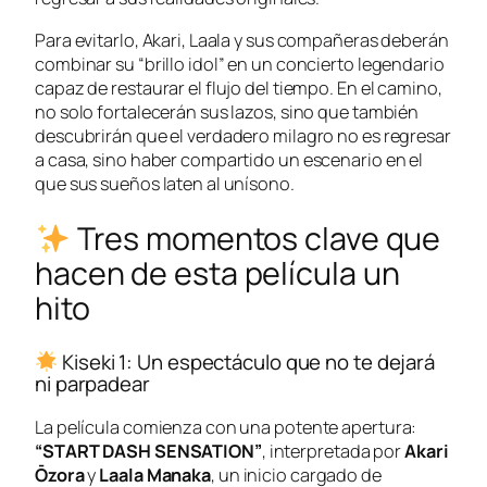
Para evitarlo, Akari, Laala y sus compañeras deberán
combinar su “brillo idol” en un concierto legendario
capaz de restaurar el flujo del tiempo. En el camino,
no solo fortalecerán sus lazos, sino que también
descubrirán que el verdadero milagro no es regresar
a casa, sino haber compartido un escenario en el
que sus sueños laten al unísono.
Tres momentos clave que
hacen de esta película un
hito
Kiseki 1: Un espectáculo que no te dejará
ni parpadear
La película comienza con una potente apertura:
“START DASH SENSATION”
, interpretada por
Akari
Ōzora
y
Laala Manaka
, un inicio cargado de