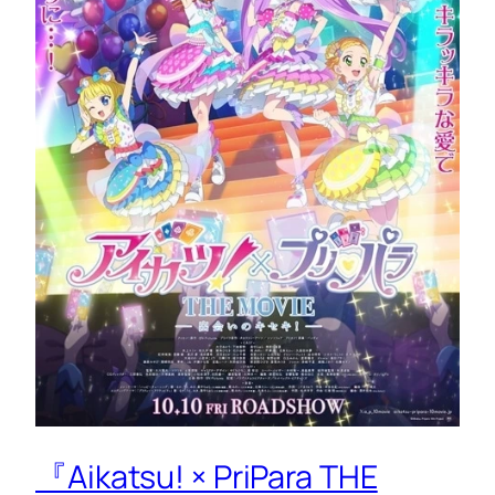
『Aikatsu! × PriPara THE