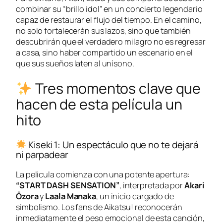
combinar su “brillo idol” en un concierto legendario
capaz de restaurar el flujo del tiempo. En el camino,
no solo fortalecerán sus lazos, sino que también
descubrirán que el verdadero milagro no es regresar
a casa, sino haber compartido un escenario en el
que sus sueños laten al unísono.
Tres momentos clave que
hacen de esta película un
hito
Kiseki 1: Un espectáculo que no te dejará
ni parpadear
La película comienza con una potente apertura:
“START DASH SENSATION”
, interpretada por
Akari
Ōzora
y
Laala Manaka
, un inicio cargado de
simbolismo. Los fans de
Aikatsu!
reconocerán
inmediatamente el peso emocional de esta canción,