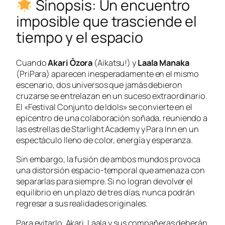
Sinopsis: Un encuentro
imposible que trasciende el
tiempo y el espacio
Cuando
Akari Ōzora
(
Aikatsu!
) y
Laala Manaka
(
PriPara
) aparecen inesperadamente en el mismo
escenario, dos universos que jamás debieron
cruzarse se entrelazan en un suceso extraordinario.
El «Festival Conjunto de Idols» se convierte en el
epicentro de una colaboración soñada, reuniendo a
las estrellas de
Starlight Academy
y
Para Inn
en un
espectáculo lleno de color, energía y esperanza.
Sin embargo, la fusión de ambos mundos provoca
una distorsión espacio-temporal que amenaza con
separarlas para siempre. Si no logran devolver el
equilibrio en un plazo de tres días, nunca podrán
regresar a sus realidades originales.
Para evitarlo, Akari, Laala y sus compañeras deberán