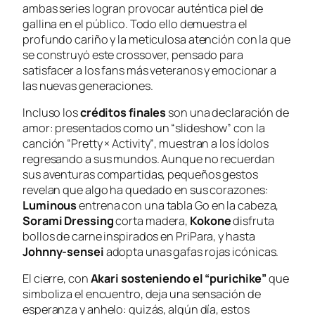
ambas series logran provocar auténtica piel de
gallina en el público. Todo ello demuestra el
profundo cariño y la meticulosa atención con la que
se construyó este crossover, pensado para
satisfacer a los fans más veteranos y emocionar a
las nuevas generaciones.
Incluso los
créditos finales
son una declaración de
amor: presentados como un “slideshow” con la
canción
“Pretty × Activity”
, muestran a los ídolos
regresando a sus mundos. Aunque no recuerdan
sus aventuras compartidas, pequeños gestos
revelan que algo ha quedado en sus corazones:
Luminous
entrena con una tabla Go en la cabeza,
Sorami Dressing
corta madera,
Kokone
disfruta
bollos de carne inspirados en
PriPara
, y hasta
Johnny-sensei
adopta unas gafas rojas icónicas.
El cierre, con
Akari sosteniendo el “purichike”
que
simboliza el encuentro, deja una sensación de
esperanza y anhelo: quizás, algún día, estos