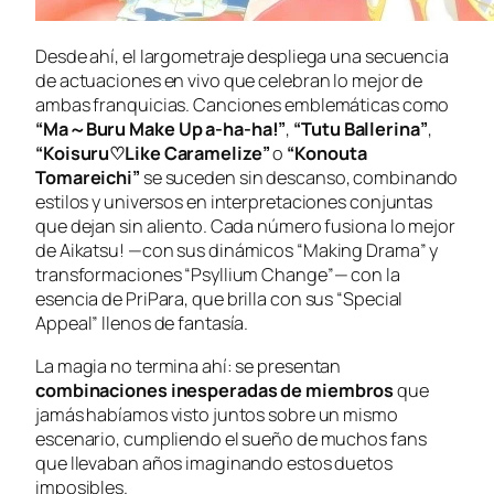
Desde ahí, el largometraje despliega una secuencia
de actuaciones en vivo que celebran lo mejor de
ambas franquicias. Canciones emblemáticas como
“Ma～Buru Make Up a-ha-ha!”
,
“Tutu Ballerina”
,
“Koisuru♡Like Caramelize”
o
“Konouta
Tomareichi”
se suceden sin descanso, combinando
estilos y universos en interpretaciones conjuntas
que dejan sin aliento. Cada número fusiona lo mejor
de
Aikatsu!
—con sus dinámicos “Making Drama” y
transformaciones “Psyllium Change”— con la
esencia de
PriPara
, que brilla con sus “Special
Appeal” llenos de fantasía.
La magia no termina ahí: se presentan
combinaciones inesperadas de miembros
que
jamás habíamos visto juntos sobre un mismo
escenario, cumpliendo el sueño de muchos fans
que llevaban años imaginando estos duetos
imposibles.