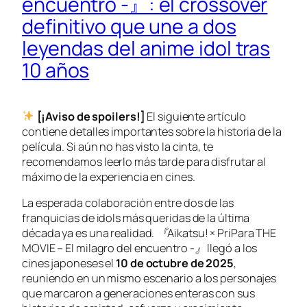
encuentro -』: el crossover
definitivo que une a dos
leyendas del anime idol tras
10 años
[¡Aviso de spoilers!]
El siguiente artículo
contiene detalles importantes sobre la historia de la
película. Si aún no has visto la cinta, te
recomendamos leerlo más tarde para disfrutar al
máximo de la experiencia en cines.
La esperada colaboración entre dos de las
franquicias de idols más queridas de la última
década ya es una realidad.
『Aikatsu! × PriPara THE
MOVIE – El milagro del encuentro -』
llegó a los
cines japoneses el
10 de octubre de 2025
,
reuniendo en un mismo escenario a los personajes
que marcaron a generaciones enteras con sus