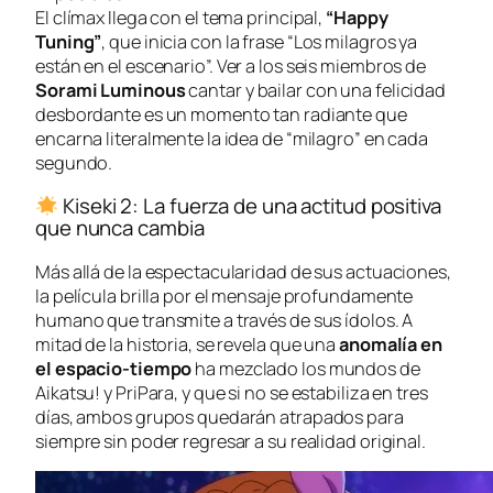
El clímax llega con el tema principal,
“Happy
Tuning”
, que inicia con la frase “
Los milagros ya
están en el escenario
”. Ver a los seis miembros de
Sorami Luminous
cantar y bailar con una felicidad
desbordante es un momento tan radiante que
encarna literalmente la idea de “milagro” en cada
segundo.
Kiseki 2: La fuerza de una actitud positiva
que nunca cambia
Más allá de la espectacularidad de sus actuaciones,
la película brilla por el mensaje profundamente
humano que transmite a través de sus ídolos. A
mitad de la historia, se revela que una
anomalía en
el espacio-tiempo
ha mezclado los mundos de
Aikatsu!
y
PriPara
, y que si no se estabiliza en tres
días, ambos grupos quedarán atrapados para
siempre sin poder regresar a su realidad original.