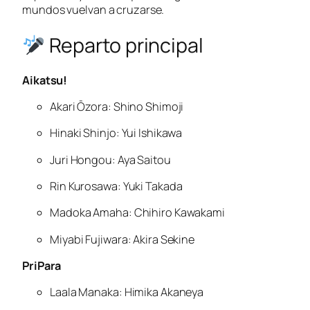
mundos vuelvan a cruzarse.
Reparto principal
Aikatsu!
Akari Ōzora: Shino Shimoji
Hinaki Shinjo: Yui Ishikawa
Juri Hongou: Aya Saitou
Rin Kurosawa: Yuki Takada
Madoka Amaha: Chihiro Kawakami
Miyabi Fujiwara: Akira Sekine
PriPara
Laala Manaka: Himika Akaneya