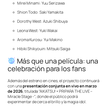
Mirei Minami: Yuu Serizawa
Shion Todo: Saki Yamakita
Dorothy West: Azuki Shibuya
Leona West: Yuki Wakai
Aroma Kurosu: Yui Makino
Hibiki Shikyouin: Mitsuki Saiga
Más que una película: una
celebración para los fans
Además del estreno en cines, el proyecto continuará
con una
presentación conjunta en vivo en marzo
de 2026
, titulada
“AIKATSU! × PRIPARA THE LIVE –
Miracle Stage -”
, donde el público podrá
experimentar de cerca el brillo y la magia idol.