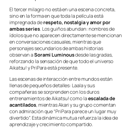
El tercer milagro no está en una escena concreta,
sino en la forma en que toda la película está
impregnada de
respeto, nostalgia y amor por
ambas series
. Los guiños abundan: nombres de
ídolos que no aparecen directamente se mencionan
en conversaciones casuales, mientras que
personajes secundarios de ambas historias
observan a
Sorami Luminous
desde las gradas,
reforzando la sensación de que todo el universo
Aikatsu!
y
PriPara
está presente.
Las escenas de interacción entre mundos están
llenas de pequeños detalles: Laala y sus
compañeras se sorprenden con los duros
entrenamientos de
Aikatsu!
como la
escalada de
acantilados
, mientras Akari y su grupo comentan
con admiración que “
PriPara parece un lugar muy
divertido
”. Esta dinámica mutua refuerza la idea de
aprendizaje y crecimiento compartido.