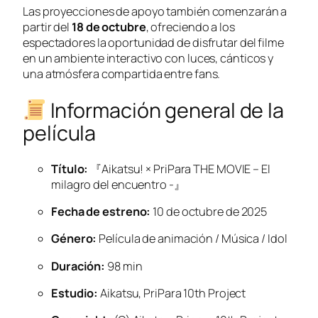
Las proyecciones de apoyo también comenzarán a
partir del
18 de octubre
, ofreciendo a los
espectadores la oportunidad de disfrutar del filme
en un ambiente interactivo con luces, cánticos y
una atmósfera compartida entre fans.
Información general de la
película
Título:
『Aikatsu! × PriPara THE MOVIE – El
milagro del encuentro -』
Fecha de estreno:
10 de octubre de 2025
Género:
Película de animación / Música / Idol
Duración:
98 min
Estudio:
Aikatsu, PriPara 10th Project