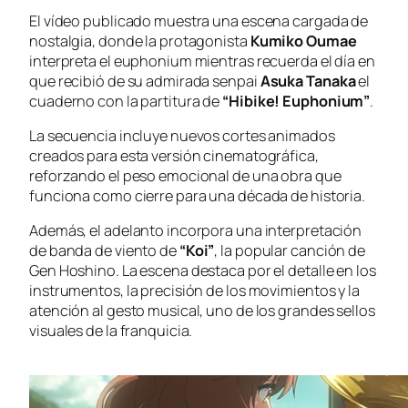
El vídeo publicado muestra una escena cargada de
nostalgia, donde la protagonista
Kumiko Oumae
interpreta el euphonium mientras recuerda el día en
que recibió de su admirada senpai
Asuka Tanaka
el
cuaderno con la partitura de
“Hibike! Euphonium”
.
La secuencia incluye nuevos cortes animados
creados para esta versión cinematográfica,
reforzando el peso emocional de una obra que
funciona como cierre para una década de historia.
Además, el adelanto incorpora una interpretación
de banda de viento de
“Koi”
, la popular canción de
Gen Hoshino. La escena destaca por el detalle en los
instrumentos, la precisión de los movimientos y la
atención al gesto musical, uno de los grandes sellos
visuales de la franquicia.