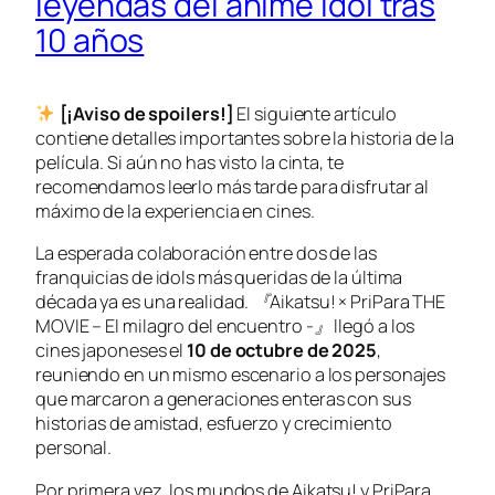
leyendas del anime idol tras
10 años
[¡Aviso de spoilers!]
El siguiente artículo
contiene detalles importantes sobre la historia de la
película. Si aún no has visto la cinta, te
recomendamos leerlo más tarde para disfrutar al
máximo de la experiencia en cines.
La esperada colaboración entre dos de las
franquicias de idols más queridas de la última
década ya es una realidad.
『Aikatsu! × PriPara THE
MOVIE – El milagro del encuentro -』
llegó a los
cines japoneses el
10 de octubre de 2025
,
reuniendo en un mismo escenario a los personajes
que marcaron a generaciones enteras con sus
historias de amistad, esfuerzo y crecimiento
personal.
Por primera vez, los mundos de
Aikatsu!
y
PriPara