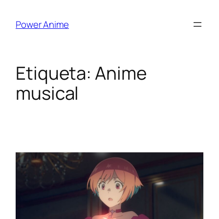
Saltar
al
Power Anime
contenido
Etiqueta:
Anime
musical