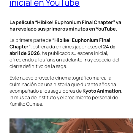
inicial en YouTube
La película “Hibike! Euphonium Final Chapter” ya
ha revelado sus primeros minutos en YouTube.
La primera parte de
“Hibike! Euphonium Final
Chapter”
, estrenada en cines japoneses el
24 de
abril de 2026
, ha publicado su escena inicial,
ofreciendo a los fans un adelanto muy especial del
cierre definitivo de la saga.
Este nuevo proyecto cinematográfico marca la
culminación de una historia que durante años ha
acompañado a los seguidores de
Kyoto Animation
,
la música de instituto y el crecimiento personal de
Kumiko Oumae.