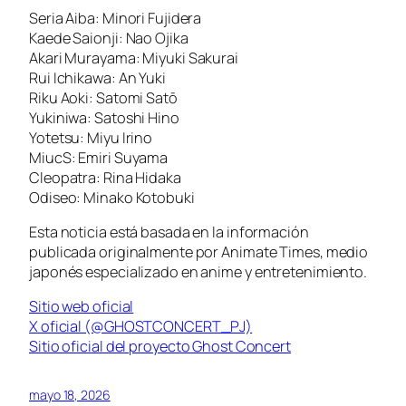
Seria Aiba: Minori Fujidera
Kaede Saionji: Nao Ojika
Akari Murayama: Miyuki Sakurai
Rui Ichikawa: An Yuki
Riku Aoki: Satomi Satō
Yukiniwa: Satoshi Hino
Yotetsu: Miyu Irino
MiucS: Emiri Suyama
Cleopatra: Rina Hidaka
Odiseo: Minako Kotobuki
Esta noticia está basada en la información
publicada originalmente por Animate Times, medio
japonés especializado en anime y entretenimiento.
Sitio web oficial
X oficial (@GHOSTCONCERT_PJ)
Sitio oficial del proyecto Ghost Concert
mayo 18, 2026