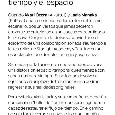
tiempo y el espacio
Cuando
Akari Ōzora
(
Aikatsu!
) y
Laala Manaka
(
PriPara
) aparecen inesperadamente en el mismo
escenario, dos universos que jamás debieron
cruzarse se entrelazan en un suceso extraordinario.
El «Festival Conjunto de Idols» se convierte en el
epicentro de una colaboración soñada, reuniendo a
las estrellas de
Starlight Academy
y
Para Inn
en un
espectáculo lleno de color, energía y esperanza.
Sin embargo, la fusión de ambos mundos provoca
una distorsión espacio-temporal que amenaza con
separarlas para siempre. Si no logran devolver el
equilibrio en un plazo de tres días, nunca podrán
regresar a sus realidades originales.
Para evitarlo, Akari, Laala y sus compañeras deberán
combinar su “brillo idol” en un concierto legendario
capaz de restaurar el flujo del tiempo. En el camino,
no solo fortalecerán sus lazos, sino que también